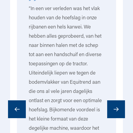
“In een ver verleden was het vlak
“W
houden van de hoefslag in onze
st
rijbanen een hels karwei. We
el
ig
hebben alles geprobeerd, van het
w
naar binnen halen met de schep
om
tot aan een handschuif en diverse
ve
toepassingen op de tractor.
st
Uiteindelijk liepen we tegen de
om
et
bodemvlakker van Equitrend aan
ve
die ons al vele jaren dagelijks
we
ontlast en zorgt voor een optimale
hoefslag. Bijkomende voordeel is
het kleine formaat van deze
don
degelijke machine, waardoor het