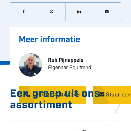
Meer informatie
Rob Pijnappels
Eigenaar Equitrend
Een greep uit ons
+31 (0)6 4247 4048
Stuur een
assortiment