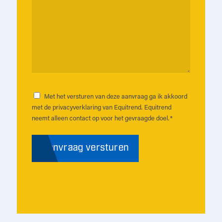
u
een
specifieke
vraag?
*
Met het versturen van deze aanvraag ga ik akkoord
Instemming
*
met de privacyverklaring van Equitrend. Equitrend
neemt alleen contact op voor het gevraagde doel.
*
Aanvraag versturen