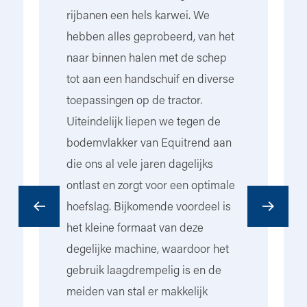
rijbanen een hels karwei. We
el
ig
hebben alles geprobeerd, van het
w
naar binnen halen met de schep
om
tot aan een handschuif en diverse
ve
toepassingen op de tractor.
st
Uiteindelijk liepen we tegen de
om
et
bodemvlakker van Equitrend aan
ve
die ons al vele jaren dagelijks
we
ontlast en zorgt voor een optimale
hoefslag. Bijkomende voordeel is
het kleine formaat van deze
don
degelijke machine, waardoor het
gebruik laagdrempelig is en de
meiden van stal er makkelijk