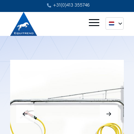
+31(0)413 355746