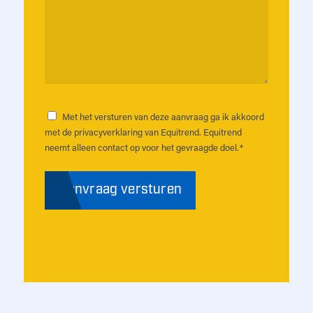
een
specifieke
vraag?
*
Met het versturen van deze aanvraag ga ik akkoord
Instemming
*
met de privacyverklaring van Equitrend. Equitrend
neemt alleen contact op voor het gevraagde doel.
*
Aanvraag versturen