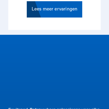
in
Lees meer ervaringen
du