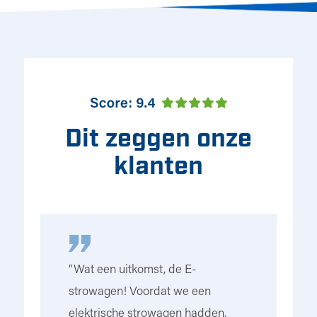
Dit zeggen onze
klanten
k
“Wat een uitkomst, de E-
“I
strowagen! Voordat we een
ho
elektrische strowagen hadden,
ri