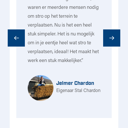
t
waren er meerdere mensen nodig
he
om stro op het terrein te
na
e
verplaatsen. Nu is het een heel
to
stuk simpeler. Het is nu mogelijk
to
om in je eentje heel wat stro te
Ui
n
verplaatsen, ideaal! Het maakt het
bo
werk een stuk makkelijker.”
di
le
on
s
ho
Jelmer Chardon
he
Eigenaar Stal Chardon
de
ge
me
rse
op