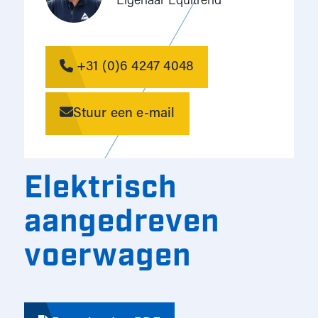
Eigenaar Equitrend
+31 (0)6 4247 4048
Stuur een e-mail
Elektrisch
aangedreven
voerwagen