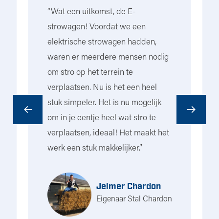
k
“Wat een uitkomst, de E-
“I
strowagen! Voordat we een
ho
elektrische strowagen hadden,
ri
t
waren er meerdere mensen nodig
he
om stro op het terrein te
na
e
verplaatsen. Nu is het een heel
to
stuk simpeler. Het is nu mogelijk
to
om in je eentje heel wat stro te
Ui
n
verplaatsen, ideaal! Het maakt het
bo
werk een stuk makkelijker.”
di
le
on
s
ho
Jelmer Chardon
he
Eigenaar Stal Chardon
de