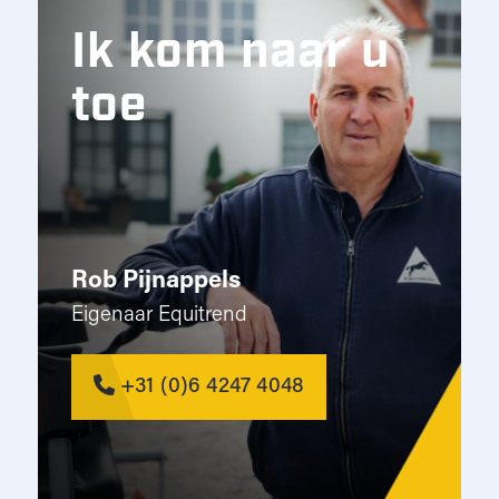
Ik kom naar u
toe
Rob Pijnappels
Eigenaar Equitrend
+31 (0)6 4247 4048