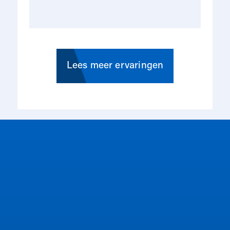
ge
me
rse
op
in
Lees meer ervaringen
du