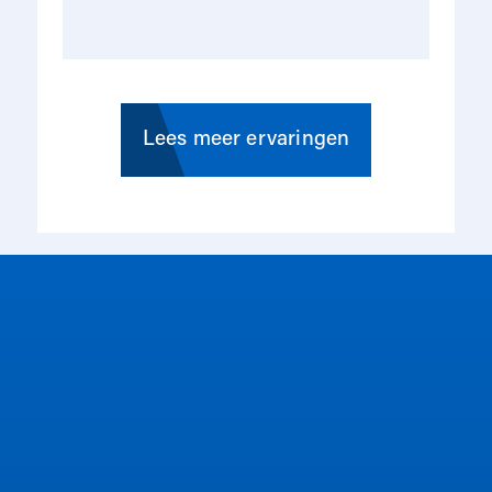
ge
me
rse
op
in
Lees meer ervaringen
du