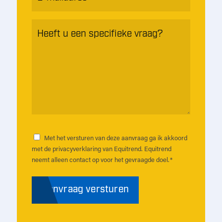
mailadres
*
Heeft
u
een
specifieke
vraag?
*
Met het versturen van deze aanvraag ga ik akkoord
Instemming
*
met de privacyverklaring van Equitrend. Equitrend
neemt alleen contact op voor het gevraagde doel.
*
Aanvraag versturen