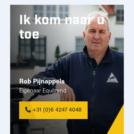
Ik kom naar u
toe
Rob Pijnappels
Eigenaar Equitrend
+31 (0)6 4247 4048