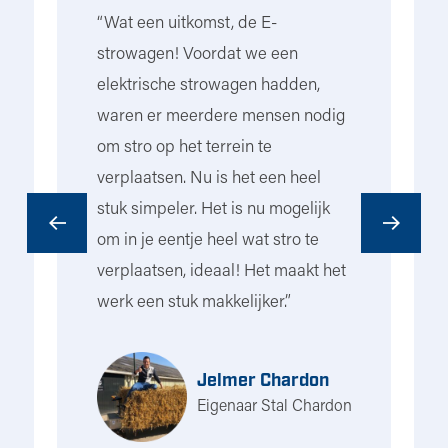
k
“Wat een uitkomst, de E-
“I
strowagen! Voordat we een
ho
elektrische strowagen hadden,
ri
t
waren er meerdere mensen nodig
he
om stro op het terrein te
na
e
verplaatsen. Nu is het een heel
to
stuk simpeler. Het is nu mogelijk
to
om in je eentje heel wat stro te
Ui
n
verplaatsen, ideaal! Het maakt het
bo
werk een stuk makkelijker.”
di
le
on
s
ho
Jelmer Chardon
he
Eigenaar Stal Chardon
de