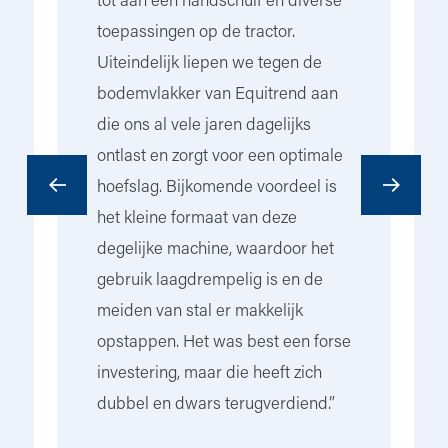
tot aan een handschuif en diverse
ve
toepassingen op de tractor.
st
Uiteindelijk liepen we tegen de
om
et
bodemvlakker van Equitrend aan
ve
die ons al vele jaren dagelijks
we
ontlast en zorgt voor een optimale
hoefslag. Bijkomende voordeel is
het kleine formaat van deze
don
degelijke machine, waardoor het
gebruik laagdrempelig is en de
meiden van stal er makkelijk
opstappen. Het was best een forse
investering, maar die heeft zich
dubbel en dwars terugverdiend.”