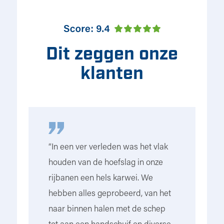
Dit zeggen onze
klanten
“In een ver verleden was het vlak
“W
houden van de hoefslag in onze
st
rijbanen een hels karwei. We
el
ig
hebben alles geprobeerd, van het
w
naar binnen halen met de schep
om