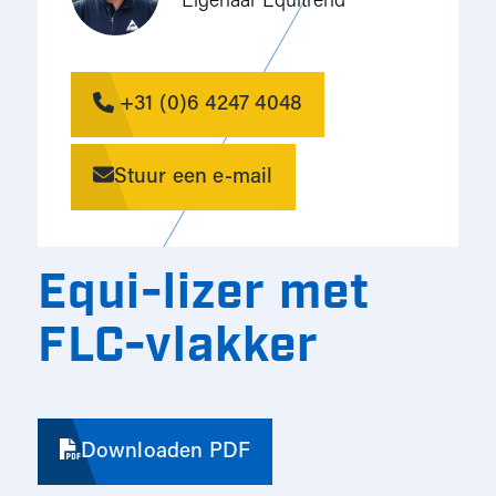
Eigenaar Equitrend
+31 (0)6 4247 4048
Stuur een e-mail
Equi-lizer met
FLC-vlakker
Downloaden PDF