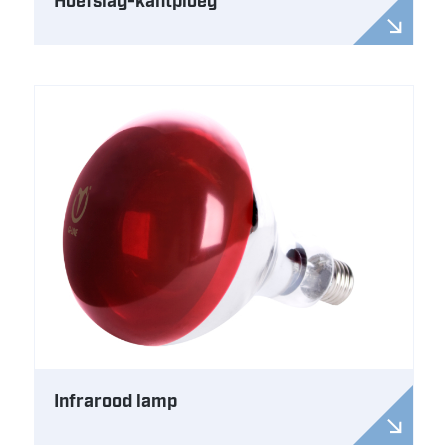
Hoefslag-kantploeg
Infrarood lamp