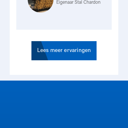
Eigenaar Stal Chardon
de
ge
me
rse
op
in
Lees meer ervaringen
du