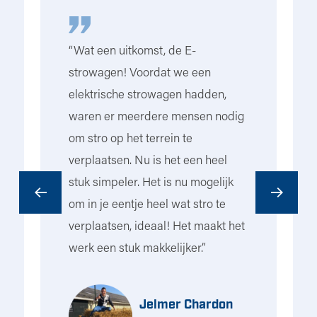
k
“Wat een uitkomst, de E-
“I
strowagen! Voordat we een
ho
elektrische strowagen hadden,
ri
t
waren er meerdere mensen nodig
he
om stro op het terrein te
na
e
verplaatsen. Nu is het een heel
to
stuk simpeler. Het is nu mogelijk
to
om in je eentje heel wat stro te
Ui
n
verplaatsen, ideaal! Het maakt het
bo
werk een stuk makkelijker.”
di
le
on
s
ho
Jelmer Chardon
he