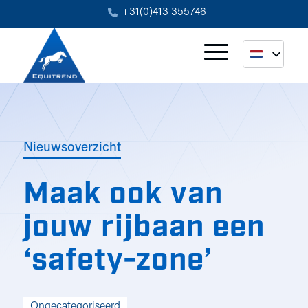
+31(0)413 355746
Nieuwsoverzicht
Maak ook van
jouw rijbaan een
‘safety-zone’
Ongecategoriseerd