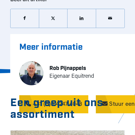
Meer informatie
Rob Pijnappels
Eigenaar Equitrend
Een greep uit ons
+31 (0)6 4247 4048
Stuur een
assortiment