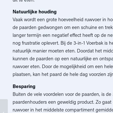
uit te eten.
Natuurlijke houding
Vaak wordt een grote hoeveelheid ruwvoer in h
de paarden gedwongen om een schuine en trek
langer termijn een negatief effect heeft op de n
nog frustratie oplevert. Bij de 3-in-1 Voerbak i
natuurlijk manier moeten eten. Doordat het mid
kunnen de paarden op een natuurlijke en ontsp
ruwvoer eten. Door de mogelijkheid om een hele
plaatsen, kan het paard de hele dag voorzien zij
Besparing
Buiten de vele voordelen voor de paarden, is de
paardenhouders een geweldig product. Zo gaat 
Begrijpen en erkennen
ruwvoer in het middelste compartiment gemidd
van vermoeidheid bij