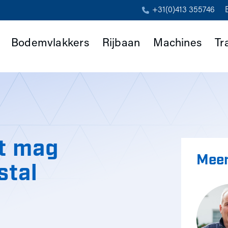
+31(0)413 355746
Bodemvlakkers
Rijbaan
Machines
Tr
et mag
Meer
stal