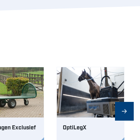
gen Exclusief
OptiLegX