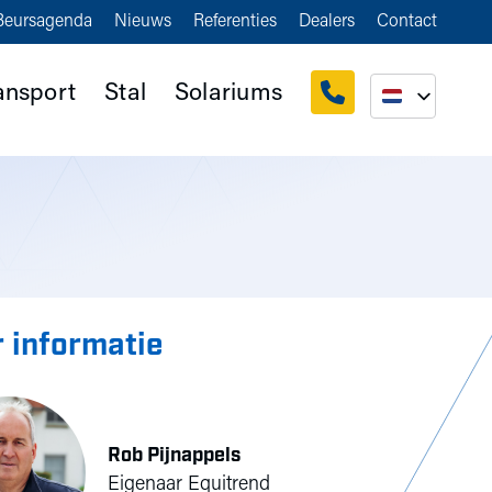
Beursagenda
Nieuws
Referenties
Dealers
Contact
ansport
Stal
Solariums
 informatie
Rob Pijnappels
Eigenaar Equitrend