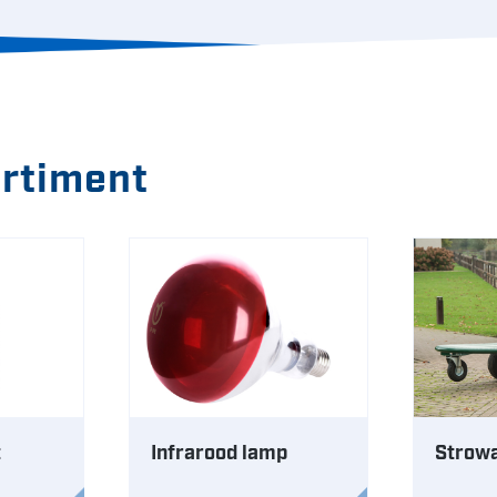
ortiment
t
Infrarood lamp
Strowa