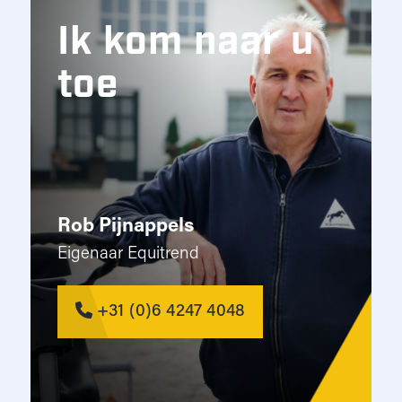
Ik kom naar u
toe
Rob Pijnappels
Eigenaar Equitrend
+31 (0)6 4247 4048