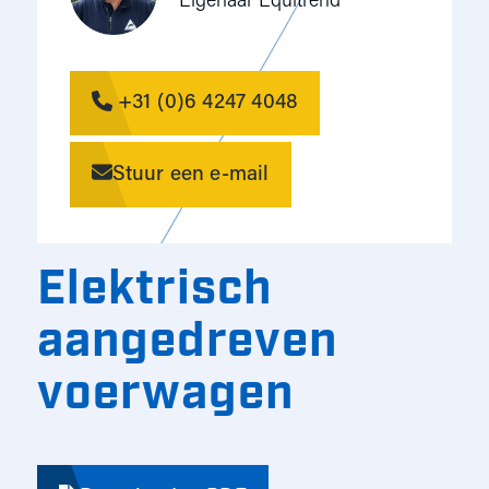
Eigenaar Equitrend
+31 (0)6 4247 4048
Stuur een e-mail
Elektrisch
aangedreven
voerwagen