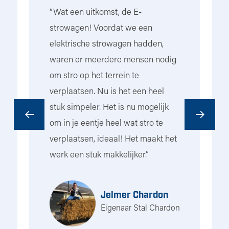
k
“Wat een uitkomst, de E-
“I
strowagen! Voordat we een
ho
elektrische strowagen hadden,
ri
t
waren er meerdere mensen nodig
he
om stro op het terrein te
na
e
verplaatsen. Nu is het een heel
to
stuk simpeler. Het is nu mogelijk
to
om in je eentje heel wat stro te
Ui
n
verplaatsen, ideaal! Het maakt het
bo
werk een stuk makkelijker.”
di
le
on
s
ho
Jelmer Chardon
he
Eigenaar Stal Chardon
de