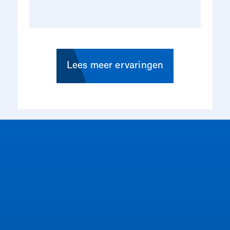
ge
me
rse
op
in
Lees meer ervaringen
du