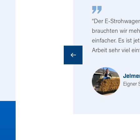
Reitplätzen und in
“Der E-Strohwagen 
m Glätten mit einer
brauchten wir mehr
schiedlichen
einfacher. Es ist 
trend entdeckt, der
Arbeit sehr viel ein
nen optimal
 dieses robusten
Jelme
 zwar eine ziemliche
Eigner 