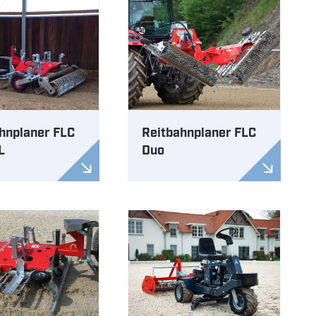
hnplaner FLC
Reitbahnplaner FLC
L
Duo