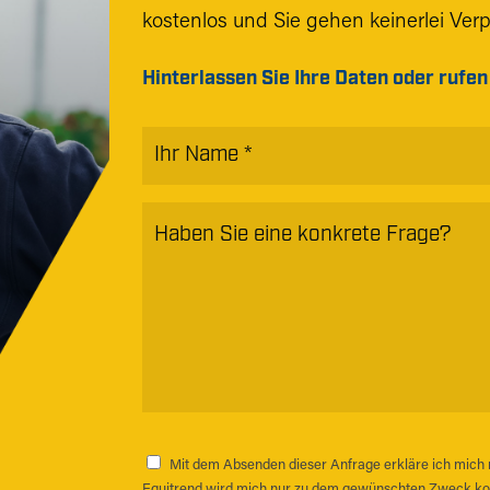
kostenlos und Sie gehen keinerlei Verpf
Hinterlassen Sie Ihre Daten oder rufen
Name
*
Haben
Sie
eine
konkrete
Frage?
*
Mit dem Absenden dieser Anfrage erkläre ich mich
Zustimmung
*
Equitrend wird mich nur zu dem gewünschten Zweck kon