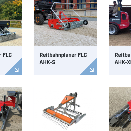
r FLC
Reitbahnplaner FLC
Reitba
AHK-S
AHK-X