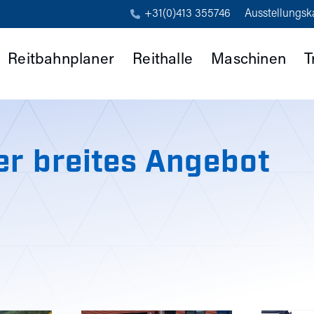
+31(0)413 355746
Ausstellungsk
Reitbahnplaner
Reithalle
Maschinen
T
er breites Angebot