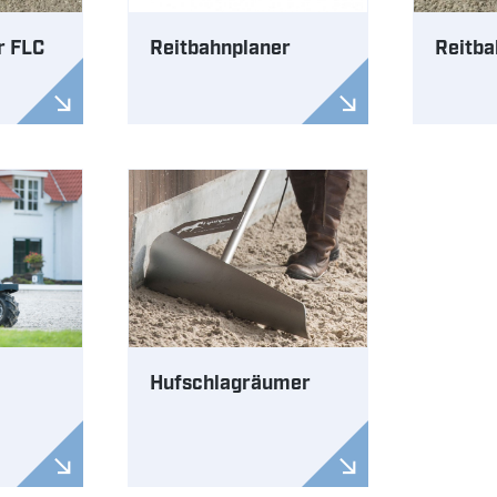
r FLC
Reitbahnplaner
Reitba
Hufschlagräumer