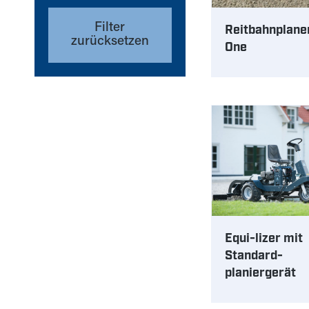
Filter
Reitbahnplane
zurücksetzen
One
Equi-lizer mit
Standard-
planiergerät