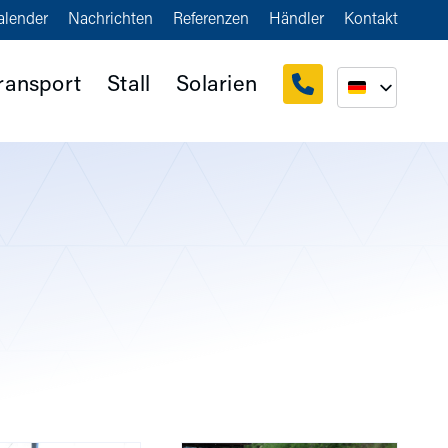
alender
Nachrichten
Referenzen
Händler
Kontakt
ransport
Stall
Solarien